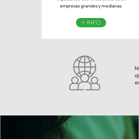
empresas grandes y medianas.
+ INFO
N
q
e