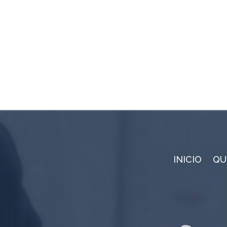
INICIO
QU
Nue