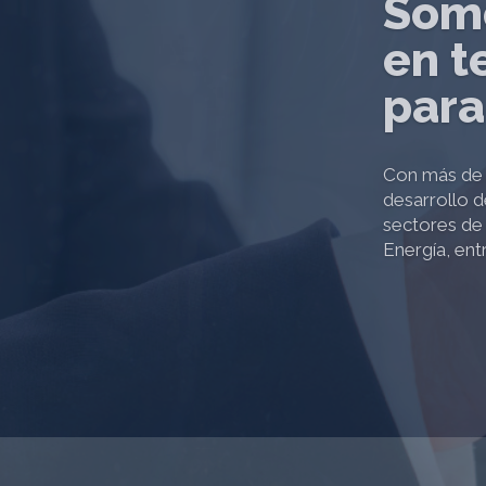
prop
crea
espe
En el negoci
impacten pos
productivida
empresas, pa
la sociedad.